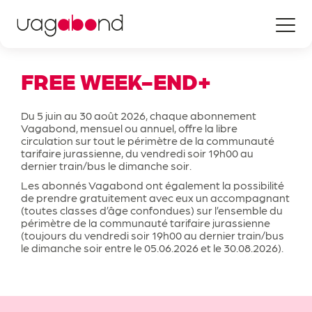
Vagabond
FREE WEEK-END+
Du 5 juin au 30 août 2026, chaque abonnement
Abo et Tarifs
Vagabond, mensuel ou annuel, offre la libre
circulation sur tout le périmètre de la communauté
tarifaire jurassienne, du vendredi soir 19h00 au
dernier train/bus le dimanche soir.
Plan de zones
Mensuel, Annuel, Flexi, Transfrontalier
Les abonnés Vagabond ont également la possibilité
de prendre gratuitement avec eux un accompagnant
(toutes classes d’âge confondues) sur l’ensemble du
Offres spéciales
périmètre de la communauté tarifaire jurassienne
(toujours du vendredi soir 19h00 au dernier train/bus
Abonnement modulable
le dimanche soir entre le 05.06.2026 et le 30.08.2026).
Autres offres (AG, Demi-tarif, etc.)
Entreprises
Au delà des zones Vagabond
Infos écoliers
Manifestations