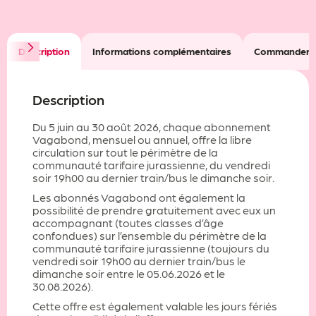
Infos pratiques
Description
Informations complémentaires
Commander s
Actualités et conseils
Description
Documents utiles
Du 5 juin au 30 août 2026, chaque abonnement
À propos
Vagabond, mensuel ou annuel, offre la libre
circulation sur tout le périmètre de la
communauté tarifaire jurassienne, du vendredi
soir 19h00 au dernier train/bus le dimanche soir.
Les abonnés Vagabond ont également la
possibilité de prendre gratuitement avec eux un
accompagnant (toutes classes d’âge
confondues) sur l’ensemble du périmètre de la
communauté tarifaire jurassienne (toujours du
vendredi soir 19h00 au dernier train/bus le
dimanche soir entre le 05.06.2026 et le
30.08.2026).
Cette offre est également valable les jours fériés