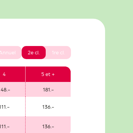
Annuel
2e cl.
1re cl.
4
5 et +
148.-
181.-
111.-
136.-
111.-
136.-