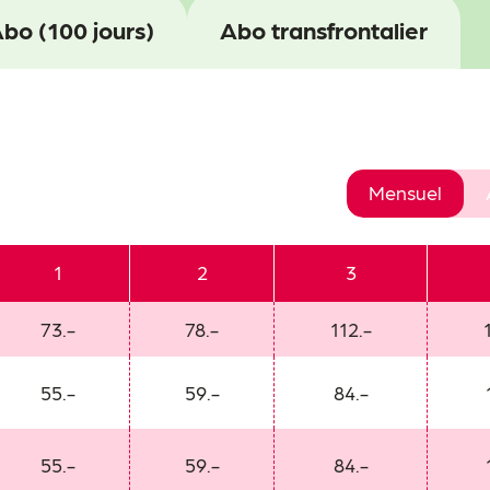
Abo (100 jours)
Abo transfrontalier
Mensuel
1
2
3
73.-
78.-
112.-
55.-
59.-
84.-
55.-
59.-
84.-