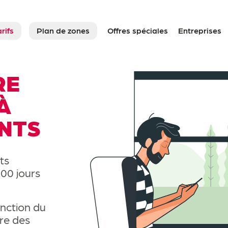
rifs
Plan de zones
Offres spéciales
Entreprises
RE
À
NTS
el, Flexi, Transfrontalier
ts
100 jours
nction du
ire des