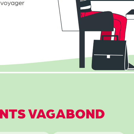
z voyager
t modulable
es (AG, Demi-tarif, etc.)
es zones Vagabond
ers
NTS VAGABOND