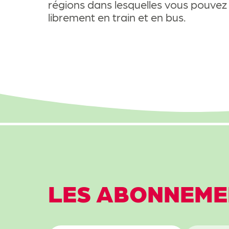
régions dans lesquelles vous pouve
librement en train et en bus.
Abonnemen
Autres offr
Au delà d
Infos écoli
LES ABONNEME